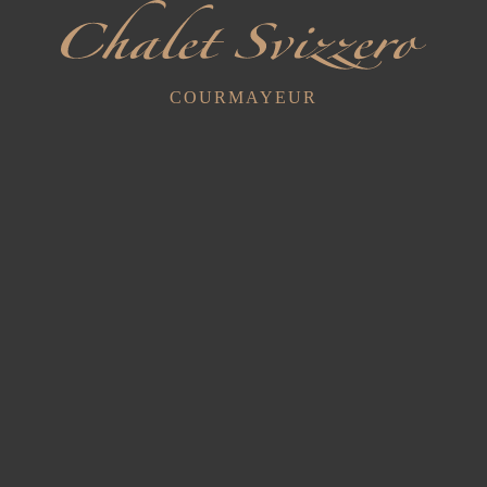
2023
Nouvelles
Le monde du trekking
COURMAYEUR
10% de réduction aux athlètes et accompagnateurs
participant à des courses de trail running, et à tous les
trekkeurs pour […]