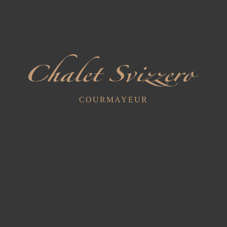
L'hôtelier peut demander au client de payer le
service à l'avance lorsque le client n'a pas de
bagages ou lorsque la réservation n'a pas été
garantie par carte de crédit.
Art. 3 - Droits et obligations du client
L'utilisation des services de l'hôtel entraîne
COURMAYEUR
l'obligation de payer les prix correspondants,
conformément à la liste des prix affichée à la
réception de l'hôtel.
Les remises ou concessions auxquelles le client
peut avoir droit doivent être déclarées
immédiatement et ne sont pas cumulables.
Dans le cas d'un client envoyé par une agence de
voyage, seules les réductions et concessions
convenues au préalable avec l'agence sont