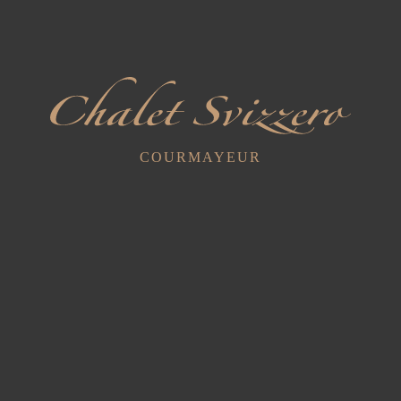
Articles récents
Dégustations exclusives dans les caves avec le sommelier
9 juillet 2025
Yoga dans le Val Ferret... Inhale - Exhale - Repeat
17 juin 2025
Cyclistes et motocyclistes
29 mars 2023
COURMAYEUR
Catégories
Nouvelles
ADRESSE
Hotel Chalet Svizzero