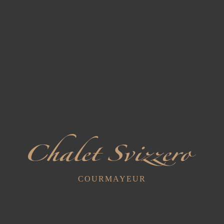
Pratique du yoga avec Pranayama et Yoga Nidra pour tous les
niveaux.
Samedi 30
10H30 - 11H30
Pratique du yoga avec Pranayama et Yoga Nidra pour tous les
niveaux.
Par info
: WhatsApp : +393384474545
Le coût par personne est de 25 euros.
Un service de navette est disponible pour les clients de l'hôtel
COURMAYEUR
Chalet Svizzero, départ à 9h50.
En cas de mauvais temps, l'activité sera annulée.
Remise de 10 % sur les tarifs des chambres d'hôtes.