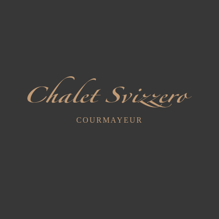
Réservez vos
vacances
Articles récents
Dégustations exclusives dans les caves avec le sommelier
9 juillet 2025
Yoga dans le Val Ferret... Inhale - Exhale - Repeat
COURMAYEUR
17 juin 2025
Cyclistes et motocyclistes
29 mars 2023
Catégories
Nouvelles