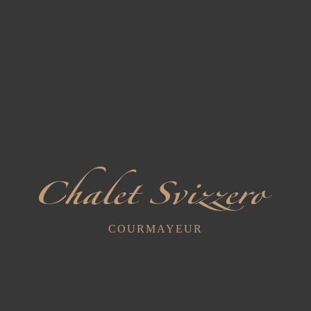
Sabato 30
ORE 10:30 - 11:30
Pratica Yoga con Pranayama e Yoga Nidra adatta a tutti i
livelli
Per info:
WhatsApp: +393384474545
Costo a persona 25 Euro.
Per gli ospiti dell'Hotel Chalet Svizzero è disponibile il
servizio navetta con partenza alle ore 9:50.
COURMAYEUR
In caso di maltempo, l’attività verrà annullata.
Sconto 10% sulle tariffe b&b.
10% di sconto ad atleti e accompagnatori partecipanti a gare
di trail running, e a tutti i trekkers per i quali l'hotel