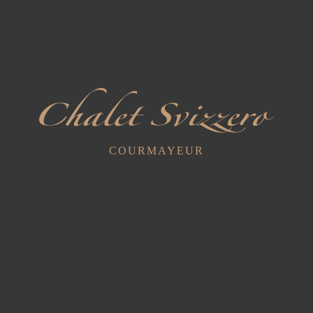
Lezioni di sci con maestro
Deposito sci interno
Marta Colombati, membro
Servizio di deposito sci,
della famiglia titolare
all’interno del garage,
dell’Hotel Chalet
attrezzato con scalda
Svizzero, è una maestra di
scarponi ad aria calda.
sci della
Scuola di sci
COURMAYEUR
Monte
Bianco
(0165.842477). La
reception vi potrà fornire
tutte le informazioni
necessarie per la
prenotazione delle lezioni.